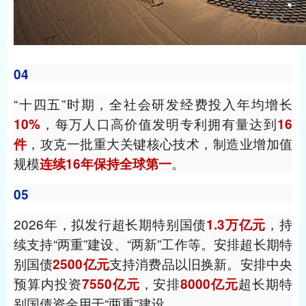
04
“十四五”时期，全社会研发经费投入年均增长
，每万人口高价值发明专利拥有量达到
10%
16
，攻克一批重大关键核心技术，制造业增加值
件
规模
。
连续16年保持全球第一
05
2026年，拟发行超长期特别国债
，持
1.3万亿元
续支持“两重”建设、“两新”工作等。安排超长期特
别国债
支持消费品以旧换新。安排中央
2500亿元
预算内投资
，安排
超长期特
7550亿元
8000亿元
别国债资金用于“两重”建设。