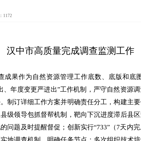
：
1172
汉中市高质量完成调查监测工作
查成果作为自然资源管理工作底数、底版和底
出、年度变更严进出”工作机制，
严守自然资源调
任。
制订详细工作方案并明确责任分工，
构
建主要
立县级领导包抓督帮机制，
靶向下沉进度滞后县区
的问题及时提醒督促；创新实行“
733
”（
7
天内完
应实地调查机制，明确任务节点；多次组织技术培