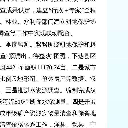
查成果认定，建立“行政＋专家”全程
、林业、水利等部门建立耕地保护协
调查等工作中实现联动配合。
、季度监测。紧紧围绕耕地保护和粮
置“预调出，待整改”图斑，下达县区
斑
4421
个面积
11170.24
亩。
二是
城市
比例尺地形图、单体房屋等数据。汉
。
三是
推进水资源调查。编制完成汉
条河流
810
个断面水深测量。
四是
开展
成市级矿产资源实物量清查和储备地
清查价格体系工作，洋县、勉县、宁