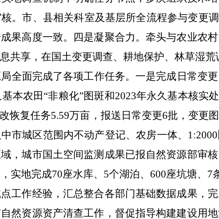
审核。
市、县相关科室及基层所全流程参与变更调
据成果高度一致。
四是凝聚合力。
牵头
与农业农村
息共享，在国土变更调查、耕地保护、林草湿荒
源局全面完成了
各项工作任务。
一是
完成日常变更
基本农田“非粮化”图斑和
2023
年永久基本核实处
整改恢复任务
5.59
万亩，报送日常变更
6
批，变更图
汉中市城区范围内不动产登记、农
房一体、
1:2000
区域，城市国土空间监测成果已报自然资源部审核
告，实地完成
70
座水库、
5
个湖泊、
600
座坑塘、
7
试点工作经验，汇总整合各部门基础数据成果，完
有自然资源资产清查工作，督促指导构建建设用地