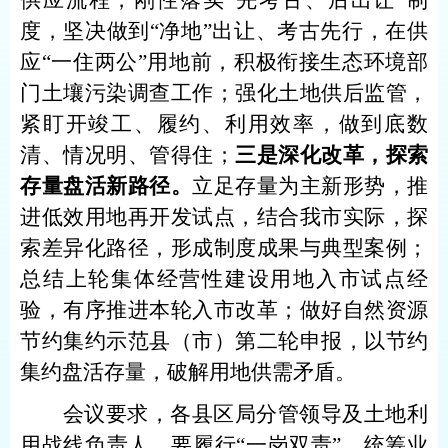
供应流程，刚性落实
“先考古、后出让”制
度，坚决做到“净地”出让、考古先行，在
供
应
“一住两公”用地前，积极衔接生态环境部
门土壤污染调查工作
；强化土地供后监管，
紧盯开竣工、履约、利用效率，做到底数
清、情况明、管得住；
三是深化改革，探索
存量盘活新路径。
立足存量为主新形势，推
进低效用地再开发试点，结合我市实际，探
索差异化路径，形成制度成果与典型案例；
总结上轮集体经营性建设用地入市试点经
验，有序推进本轮入市改革；做好自然资源
节约集约示范县（市）第二轮申报，以节约
集约盘活存量，破解用地供需矛盾。
会议要求，各县区局分管领导及土地利
用战线负责人，要履行
“一岗双责”，统筹业