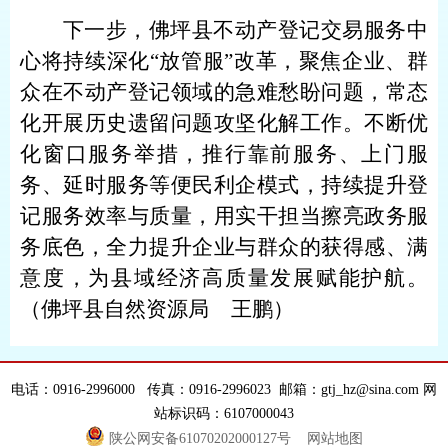
下一步，
佛坪县不动产登记交易服务中
心
将持续
深化
“放管服”改革
，聚焦企业、群
众在不动产登记领域的
急难愁盼问题
，常态
化开展历史遗留问题攻坚化解工作。不断优
化窗口服务举措，推行靠前服务、上门服
务、延时服务等便民利企模式，持续提升登
记服务效率与质量，用实干担当擦亮政务服
务底色，全力提升企业与群众的获得感、满
意度，为县域经济高质量发展赋能护航。
（佛坪县自然资源局
王鹏
）
电话：0916-2996000 传真：0916-2996023 邮箱：gtj_hz@sina.com 网
站标识码：6107000043
陕公网安备61070202000127号
网站地图