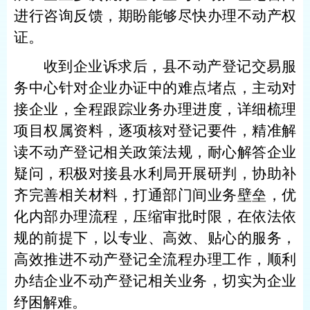
进行咨询反馈，期盼能够尽快
办理不动产权
证
。
收到企业诉求后，县不动产登记交易
服
务
中心针对企业
办证
中的难点堵点，
主动
对
接企业，全程跟踪业务办理进度，详细梳理
项目权属资料，逐项核对登记要件
，
精准解
读不动产登记相关政策法规，耐心解答企业
疑问，积极
对接县水利局
开展研判，协助补
齐完善相关材料
，
打通部门间业务壁垒，优
化内部办理流程，压缩审批时限，在依法依
规的前提下
，
以专业、高效、贴心的服务
，
高效推进不动产登记全流程办理工作，顺利
办结企业不动产登记相关业务，切实为企业
纾困解难。