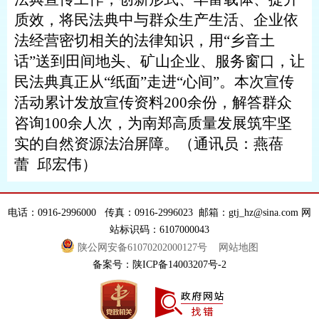
质效，将民法典中与群众生产生活、企业依
法经营密切相关的法律知识，用
“乡音土
话”送到田间地头、矿山企业、服务窗口，让
民法典真正从“纸面”走进“心间”。
本次宣传
活动累计发放宣传资料
200余份，解答群众
咨询100余人次，为南郑高质量发展筑牢坚
实
的
自然资源
法治屏障。
（
通讯员：燕蓓
蕾
邱宏伟
）
电话：0916-2996000 传真：0916-2996023 邮箱：gtj_hz@sina.com 网
站标识码：6107000043
陕公网安备61070202000127号
网站地图
备案号：陕ICP备14003207号-2