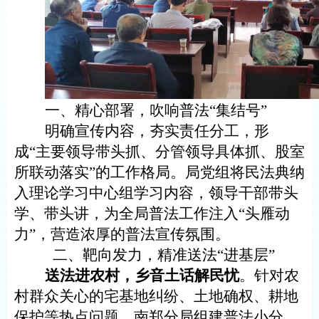
一、
精心部署，吹响普法
“集结号”
明确宣传内容
，夯实
责任分工，形
成
“主要领导带头抓、分管领导具体抓、股室
所联动落实”的工作格局。局党组将民法典纳
入理论学习中心组学习内容，领导干部带头
学、带头讲，为全局普法工作注入“头雁动
力”
，
营造浓厚的普法宣传氛围。
二、
靶向发力，精准送法
“进基层”
送法
进农村
，
乡音土话解民忧
。针对农
村群众关心的宅基地纠纷、土地确权、耕地
保护等热点问题，南郑分局组建普法小分