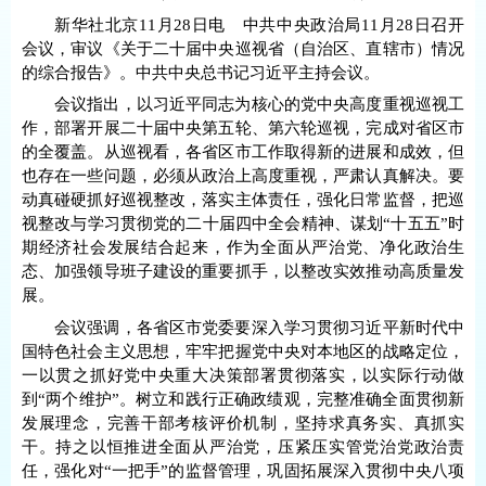
新华社北京11月28日电 中共中央政治局11月28日召开
会议，审议《关于二十届中央巡视省（自治区、直辖市）情况
的综合报告》。中共中央总书记习近平主持会议。
会议指出，以习近平同志为核心的党中央高度重视巡视工
作，部署开展二十届中央第五轮、第六轮巡视，完成对省区市
的全覆盖。从巡视看，各省区市工作取得新的进展和成效，但
也存在一些问题，必须从政治上高度重视，严肃认真解决。要
动真碰硬抓好巡视整改，落实主体责任，强化日常监督，把巡
视整改与学习贯彻党的二十届四中全会精神、谋划“十五五”时
期经济社会发展结合起来，作为全面从严治党、净化政治生
态、加强领导班子建设的重要抓手，以整改实效推动高质量发
展。
会议强调，各省区市党委要深入学习贯彻习近平新时代中
国特色社会主义思想，牢牢把握党中央对本地区的战略定位，
一以贯之抓好党中央重大决策部署贯彻落实，以实际行动做
到“两个维护”。树立和践行正确政绩观，完整准确全面贯彻新
发展理念，完善干部考核评价机制，坚持求真务实、真抓实
干。持之以恒推进全面从严治党，压紧压实管党治党政治责
任，强化对“一把手”的监督管理，巩固拓展深入贯彻中央八项