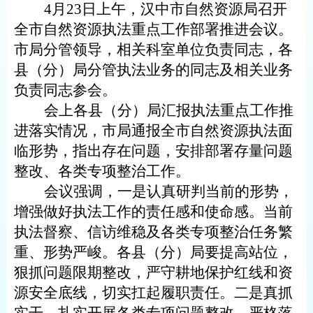
4月23日上午，汉中市自然资源局召开
全市自然资源执法重点工作部署推进会议
。
市局分管领导，相关科室单位负责同志
，
各
县（分）局分管执法业务的同志及相关业务
负责同志参会。
会上
各县（
分
）局
汇报
执法重点工作推
进落实情况，
市局
通报全市自然资源执法
面
临
形势
，指出存在
问题，
安排
部署存量问题
整改、各类专项
整治
工作。
会议
强调
，
一是
认真研判当前的形势，
增强做好执法工作的责任感和使命感。当前
执法督察、信访维稳及各类专项整治任务繁
重、形势严峻。各县（
分
）局要提高站位，
狠抓问题限期整改，严守耕地保护红线和资
源安全底线，切实扛起履职责任。
二是真抓