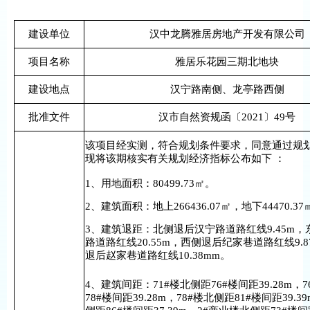
建设单位
汉中龙腾雅居房地产开发有限公司
项目名称
雅居乐花园三期北地块
建设地点
汉宁路南侧、龙亭路西侧
批准文件
汉市自然资规函〔2021〕49号
该项目经实测，符合规划条件要求，同意通过规
现将该期核实有关规划经济指标公布如下 ：
1、用地面积：80499.73㎡。
2、建筑面积：地上266436.07㎡，地下44470.37
3、建筑退距：北侧退后汉宁路道路红线9.45m
路道路红线20.55m，西侧退后纪家巷道路红线9.
退后赵家巷道路红线10.38mm。
4、建筑间距：71#楼北侧距76#楼间距39.28m，
78#楼间距39.28m，78#楼北侧距81#楼间距39.3