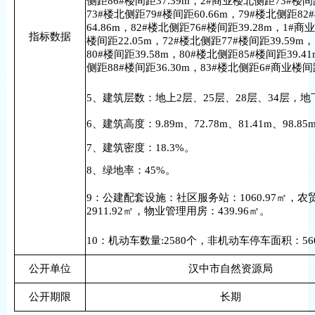
侧距86#楼间距37.39m，2#商业楼北侧距73#楼间距
73#楼北侧距79#楼间距60.66m，79#楼北侧距82
64.86m，82#楼北侧距76#楼间距39.28m，1#商
指标数据
楼间距22.05m，72#楼北侧距77#楼间距39.59m
80#楼间距39.58m，80#楼北侧距85#楼间距39.4
侧距88#楼间距36.30m，83#楼北侧距6#商业楼间距
5、建筑层数：地上2层、25层、28层、34层，地
6、建筑高度：9.89m、72.78m、81.41m、98.85
7、建筑密度：18.3%。
8、绿地率：45%。
9：公建配套设施：社区服务站：1060.97㎡，农
2911.92㎡，物业管理用房：439.96㎡。
10：机动车数量:2580个，非机动车停车面积：560
公开单位
汉中市自然资源局
公开期限
长期