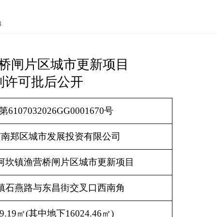
4
桥闸片区城市更新项目
划许可批后公开
6107032026GG0001670号
市南郑区城市发展投资有限公司
河坎镇渔营桥闸片区城市更新项目
镇石燕路与东昌街交叉口西南角
39.19㎡(其中地下16024.46㎡)