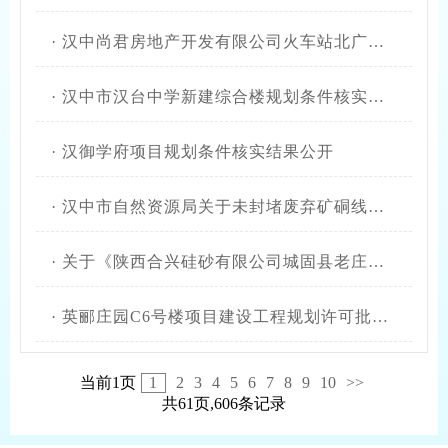
·
汉中尚君房地产开发有限公司火车站北广场安置楼规划条件核实结果公开
·
汉中市汉台中学新建综合楼规划条件核实结果公开
·
汉御学府项目规划条件核实结果公开
·
汉中市自然资源局关于未封堵废弃矿硐线索有奖举报的通告
·
关于《陕西合兴硅砂有限公司城固县老庄镇潮汐河石英矿矿区生态修复方案》审查结果的公示
·
英郦庄园C6号楼项目建设工程规划许可批后公布及公开
当前1页
1
2
3
4
5
6
7
8
9
10
>>
共61页,606条记录