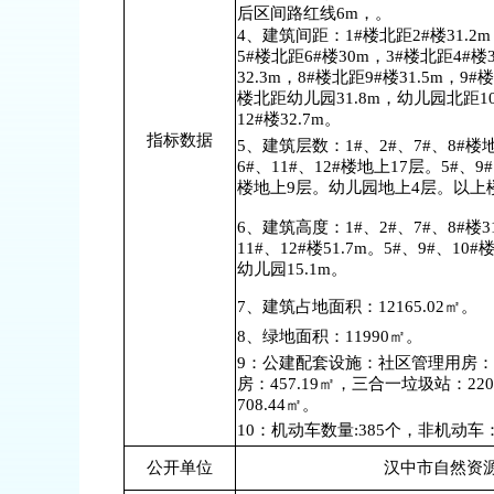
后区间路红线6m，。
4、建筑间距：1
#楼北距
2
#楼
31.2
m
5#楼北距6#楼30m，3#楼北距4#楼
32.3m，8#楼北距9#楼31.5m，9#楼
楼北距幼儿园31.8m，幼儿园北距10
12#楼32.7m。
指标数据
5、建筑层数：1#、2#、7#、8#楼
6#、11#、12#
楼地上
17
层
。
5#、9#
楼地上
9
层
。幼儿园地上
4
层。以上
6、建筑高度：1#、2#、7#、8#楼31
11#、12#楼51.7
m
。
5#
、
9#
、
10#
幼儿园
15.1m。
7、建筑占地面积：12165.02㎡。
8、绿地面积：11990㎡
。
9：公建配套设施：社区管理用房：6
房：457.19
㎡，三合一垃圾站：
22
708.44㎡
。
10：机动车数量:
385
个，非机动车
公开单位
汉中市自然资