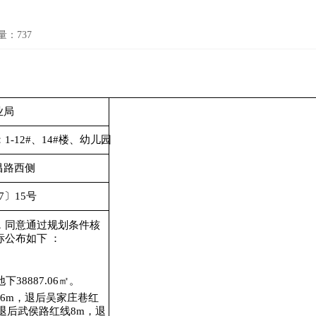
量：
737
业局
-12#、14#楼、幼儿园
昌路西侧
7
〕15号
，同意通过规划条件核
公布如下 ：
地下
38887.06
㎡。
6m，退后吴家庄巷红
退后武侯路红线8m，退