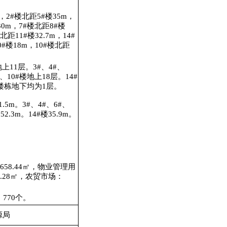
，
2#楼北距5#楼35m，
30m，7#楼北距8#楼
北距11#楼32.7m，14#
#楼18m，10#楼北距
地上
11
层。3
#、4#、
、10#
楼地上
18
层
。
14#
楼栋地下均为
1层。
.5
m。3#、4#、6#、
楼
52.3m
。
14#
楼
35.9m
。
58.44㎡，物业管理用
0.28㎡，农贸市场：
：
770
个。
源局