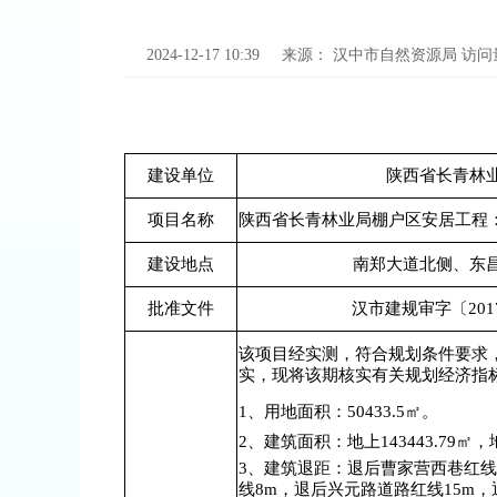
2024-12-17 10:39
来源：
汉中市自然资源局
访问
建设单位
陕西省长青林
项目名称
陕西省长青林业局棚户区安居工程：1
建设地点
南郑大道北侧、东
批准文件
汉市建规审字〔201
该项目经实测，符合规划条件要求
实，现将该期核实有关规划经济指标
1、用地面积：50433.5
㎡。
2、建筑面积：地上143443.79
㎡，
3、建筑退距：退后曹家营西巷红线
线8m，退后兴元路道路红线15m，