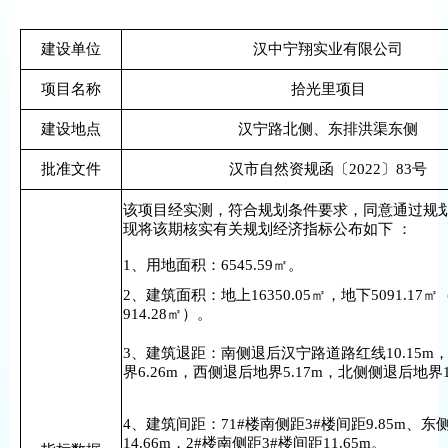
建设单位
汉中宁翔实业有限公司
项目名称
拾光里项目
建设地点
汉宁路北侧、东排洪渠东侧
批准文件
汉市自然资规函〔2022〕83号
该项目经实测，符合规划条件要求，同意通过规
现将该期核实有关规划经济指标公布如下 ：
1、用地面积：6545.59㎡。
2、建筑面积：地上16350.05㎡，地下5091.17
914.28㎡）。
3、建筑退距：南侧退后汉宁路道路红线10.15m
界6.26m，西侧退后地界5.17m，北侧侧退后地界15
4、建筑间距：71#楼南侧距3#楼间距9.85m、东
14.66m，2#楼南侧距3#楼间距11.65m。