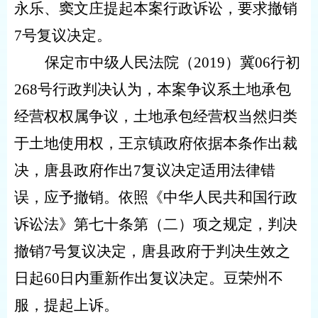
永乐、窦文庄提起本案行政诉讼，要求撤销
7
号复议决定。
保定市中级人民法院（
2019
）冀
06
行初
268
号行政判决认为，本案争议系土地承包
经营权权属争议，土地承包经营权当然归类
于土地使用权，王京镇政府依据本条作出裁
决，唐县政府作出
7
复议决定适用法律错
误，应予撤销。依照《中华人民共和国行政
诉讼法》第七十条第（二）项之规定，判决
撤销
7
号复议决定，唐县政府于判决生效之
日起
60
日内重新作出复议决定。豆荣州不
服，提起上诉。