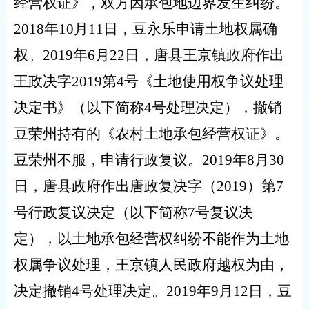
经营权证》，双方因承包地边界发生纠纷。
2018
年
10
月
11
日，豆永乐申请土地权属确
权。
2019
年
6
月
22
日，唐县王京镇政府作出
王政决字
2019
第
4
号《土地使用权争议处理
决定书》（以下简称
4
号处理决定），撤销
豆荣州持有的《农村土地承包经营权证》。
豆荣州不服，申请行政复议。
2019
年
8
月
30
日，唐县政府作出唐政复决字（
2019
）第
7
号行政复议决定（以下简称
7
号复议决
定），以土地承包经营权纠纷不能作为土地
权属争议处理，王京镇人民政府越权为由，
决定撤销
4
号处理决定。
2019
年
9
月
12
日，豆