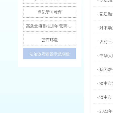
·
以法治
党纪学习教育
·
党建融
高质量项目推进年 营商环境突破年 干部作风能力提升年
·
对不动
营商环境
·
农村土
法治政府建设示范创建
·
中华人
·
我为群众
·
汉中市
·
汉中市
·
202