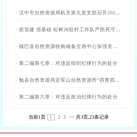
·
汉中市自然资源局机关第九党支部召开2024年度组织生活会和民主评议党员大会
·
抓党建 强基础 松树沟驻村工作队严防死守不返贫
·
镇巴县自然资源收购储备交易中心加强党建引领推动业务蓬勃发展
·
第二编第七章：对违反组织纪律行为的处分
·
勉县自然资源局定军山自然资源所“四查四看”持续推进党纪学习教育
·
第二编第六章：对违反政治纪律行为的处分
当前1页
1
2
3
>>
共3页,23条记录