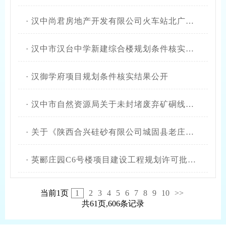
·
汉中尚君房地产开发有限公司火车站北广场安置楼规划条件核实结果公开
·
汉中市汉台中学新建综合楼规划条件核实结果公开
·
汉御学府项目规划条件核实结果公开
·
汉中市自然资源局关于未封堵废弃矿硐线索有奖举报的通告
·
关于《陕西合兴硅砂有限公司城固县老庄镇潮汐河石英矿矿区生态修复方案》审查结果的公示
·
英郦庄园C6号楼项目建设工程规划许可批后公布及公开
当前1页
1
2
3
4
5
6
7
8
9
10
>>
共61页,606条记录