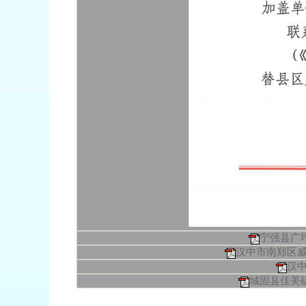
宁强县广
汉中市南郑区威
汉
城固县佳美