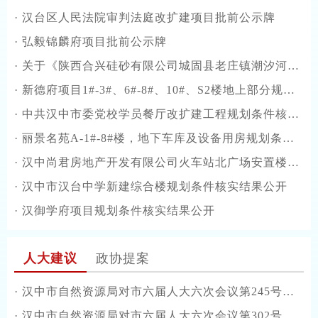
·
汉台区人民法院审判法庭改扩建项目批前公示牌
·
弘毅锦麟府项目批前公示牌
·
关于《陕西合兴硅砂有限公司城固县老庄镇潮汐河石英矿矿区生态修复方案》通过审查的公告
·
新德府项目1#-3#、6#-8#、10#、S2楼地上部分规划条件核实结果公开
·
中共汉中市委党校学员餐厅改扩建工程规划条件核实结果公开
·
丽景名苑A-1#-8#楼，地下车库及设备用房规划条件核实结果公开
·
汉中尚君房地产开发有限公司火车站北广场安置楼规划条件核实结果公开
·
汉中市汉台中学新建综合楼规划条件核实结果公开
·
汉御学府项目规划条件核实结果公开
人大建议
政协提案
·
汉中市自然资源局对市六届人大六次会议第245号建议的答复函
·
汉中市自然资源局对市六届人大六次会议第302号建议的答复函